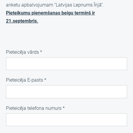
anketu apbalvojumam “Latvijas Lepnums Īrijā”.
Pieteikumu pieņemšanas beigu termiņš ir
21.septembris.
Pieteicēja vārds
*
Pieteicēja E-pasts
*
Pieteicēja telefona numurs
*