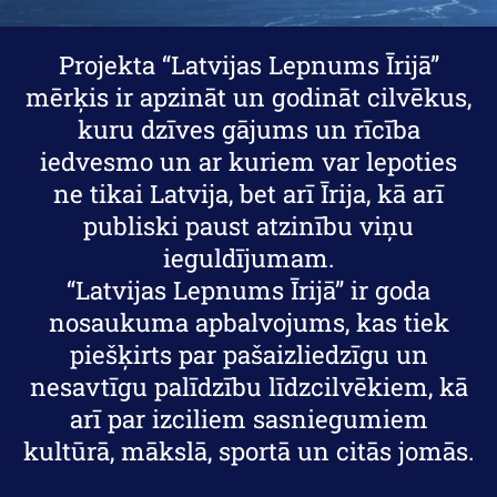
Projekta “Latvijas Lepnums Īrijā”
mērķis ir apzināt un godināt cilvēkus,
kuru dzīves gājums un rīcība
iedvesmo un ar kuriem var lepoties
ne tikai Latvija, bet arī Īrija, kā arī
publiski paust atzinību viņu
ieguldījumam.
“Latvijas Lepnums Īrijā” ir goda
nosaukuma apbalvojums, kas tiek
piešķirts par pašaizliedzīgu un
nesavtīgu palīdzību līdzcilvēkiem, kā
arī par izciliem sasniegumiem
kultūrā, mākslā, sportā un citās jomās.