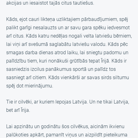
akcijas un iesaistot tajās citus tautiešus.
Kāds, ejot cauri likteņa uzliktajiem pārbaudījumiem, spēj
palikt garīgi nesalauzts un ar savu gara spēku iedvesmot
arī citus. Kāds katru nedēļas nogali velta latviešu bērniem,
lai viņi arī svešumā saglabātu latviešu valodu. Kāds pēc
smagas darba dienas atrod laiku, lai sniegtu padomu un
palīdzību tiem, kuri nonākuši grūtībās tepat Īrijā. Kāds ir
sasniedzis izcilus panākumus sportā un palīdz tos
sasniegt arī citiem. Kāds vienkārši ar savas sirds siltumu
spēj dot mierinājumu.
Tie ir cilvēki, ar kuriem lepojas Latvija. Un ne tikai Latvija,
bet arī Īrija.
Lai apzinātu un godinātu šos cilvēkus, aicinām ikvienu
palūkoties apkārt, pamanīt viņus un aizpildīt pieteikuma