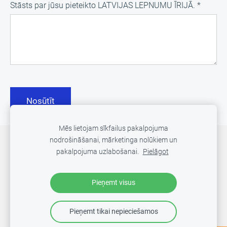
Stāsts par jūsu pieteikto LATVIJAS LEPNUMU ĪRIJĀ.
*
Mēs lietojam sīkfailus pakalpojuma
nodrošināšanai, mārketinga nolūkiem un
Sīkdatnes
pakalpojuma uzlabošanai.
Pielāgot
Pieņemt visus
Pieņemt tikai nepieciešamos