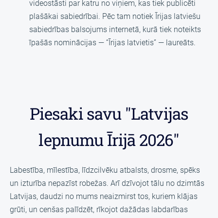
videostāsti par katru no viņiem, kas tiek publicēti
plašākai sabiedrībai. Pēc tam notiek Īrijas latviešu
sabiedrības balsojums internetā, kurā tiek noteikts
īpašās nominācijas — “Īrijas latvietis” — laureāts.
Piesaki savu "Latvijas
lepnumu Īrijā 2026"
Labestība, mīlestība, līdzcilvēku atbalsts, drosme, spēks
un izturība nepazīst robežas. Arī dzīvojot tālu no dzimtās
Latvijas, daudzi no mums neaizmirst tos, kuriem klājas
grūti, un cenšas palīdzēt, rīkojot dažādas labdarības